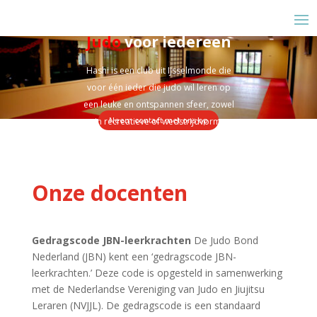
Judo
voor iedereen
Hashi is een club uit IJsselmonde die
voor één ieder die judo wil leren op
een leuke en ontspannen sfeer, zowel
Neem contact met ons op
in recreatieve of wedstrijdvorm.
Onze docenten
Gedragscode JBN-leerkrachten
De Judo Bond
Nederland (JBN) kent een ‘gedragscode JBN-
leerkrachten.’ Deze code is opgesteld in samenwerking
met de Nederlandse Vereniging van Judo en Jiujitsu
Leraren (NVJJL). De gedragscode is een standaard