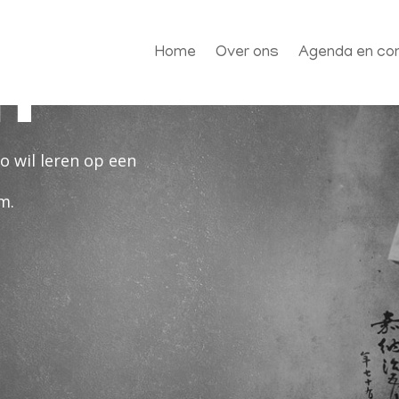
or
n
Home
Over ons
Agenda en con
do wil leren op een
m.