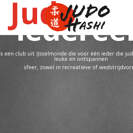
Judo
vo
iederee
is een club uit IJsselmonde die voor één ieder die ju
leuke en ontspannen
sfeer, zowel in recreatieve of wedstrijdvor