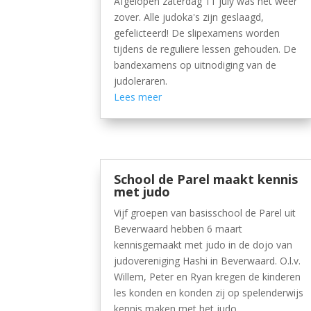
Afgelopen zaterdag 11 july was het weer
zover. Alle judoka's zijn geslaagd,
gefelicteerd! De slipexamens worden
tijdens de reguliere lessen gehouden. De
bandexamens op uitnodiging van de
judoleraren.
Lees meer
School de Parel maakt kennis
met judo
Vijf groepen van basisschool de Parel uit
Beverwaard hebben 6 maart
kennisgemaakt met judo in de dojo van
judovereniging Hashi in Beverwaard. O.l.v.
Willem, Peter en Ryan kregen de kinderen
les konden en konden zij op spelenderwijs
kennis maken met het judo