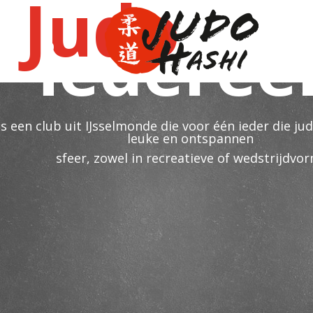
Judo
vo
iederee
is een club uit IJsselmonde die voor één ieder die ju
leuke en ontspannen
sfeer, zowel in recreatieve of wedstrijdvor