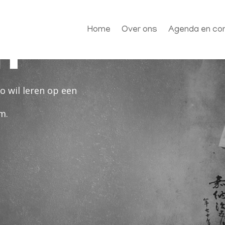
or
n
Home
Over ons
Agenda en con
do wil leren op een
m.